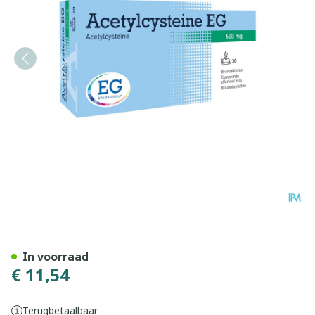
Acetylcysteine EG 600Mg B
In voorraad
€ 11,54
Terugbetaalbaar