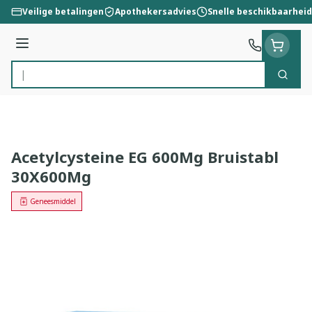
Ga naar de inhoud
Veilige betalingen
Apothekersadvies
Snelle beschikbaarheid
Menu
Zoek
Product, merk, categorie...
Acetylcysteine EG 600Mg Bruistabl
30X600Mg
Geneesmiddel