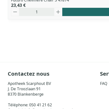
Futuro Chevillere Chair S 47874
23,43 €
Quantité
Contactez nous
Ser
Apotheek Scarphout BV
FAQ
J. De Troozlaan 91
8370
Blankenberge
Téléphone:
050 41 21 62