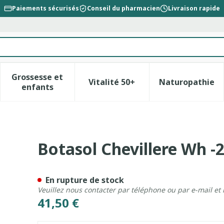
Paiements sécurisés
Conseil du pharmacien
Livraison rapide
Grossesse et
Vitalité 50+
Naturopathie
la catégorie Beauté, soins et hygiène
le sous-menu pour la catégorie Régime, alimentation &
Afficher le sous-menu pour la catégorie Gross
Afficher le sous-menu pour l
Afficher 
enfants
m S 2
Botasol Chevillere Wh -
En rupture de stock
Veuillez nous contacter par téléphone ou par e-mail et
41,50 €