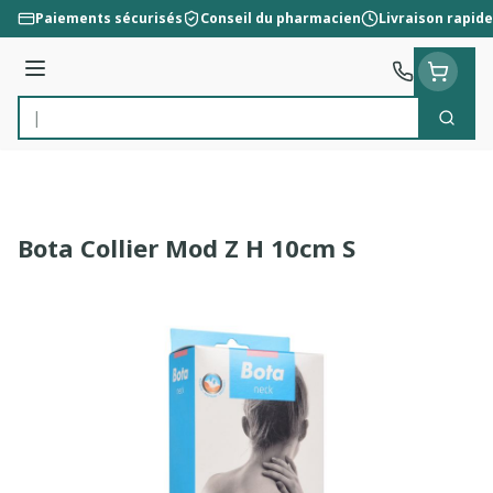
Aller au contenu
Paiements sécurisés
Conseil du pharmacien
Livraison rapide
Menu
Cherc
Rechercher
Bota Collier Mod Z H 10cm S