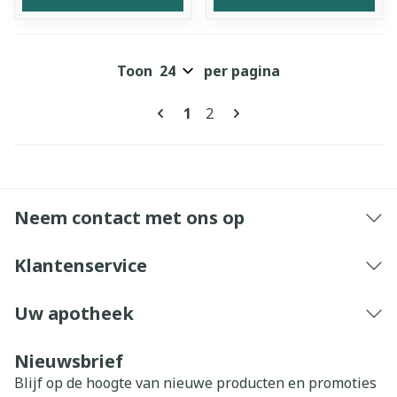
Toon
per pagina
Pagina's
U lees momenteel pagina
Pagina
1
2
Neem contact met ons op
Klantenservice
Uw apotheek
Nieuwsbrief
Blijf op de hoogte van nieuwe producten en promoties