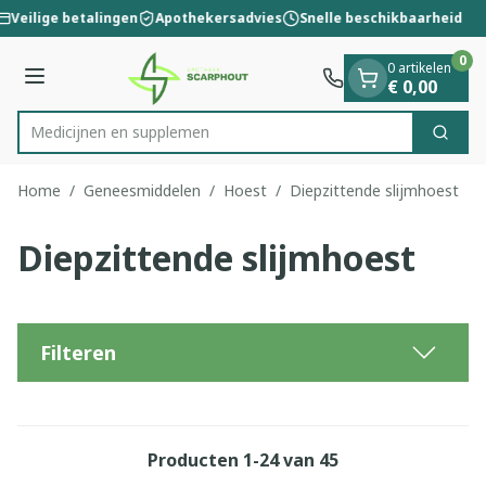
Dia 1 van 1
Ga naar de inhoud
Veilige betalingen
Apothekersadvies
Snelle beschikbaarheid
0
0 artikelen
Menu
€ 0,00
M
Zoek
Product, merk, categorie...
Home
/
Geneesmiddelen
/
Hoest
/
Diepzittende slijmhoest
Diepzittende slijmhoest
Filteren
Producten
1
-
24
van
45