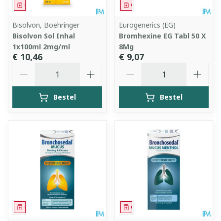
Geneesmiddel
Geneesmiddel
Bisolvon, Boehringer
Eurogenerics (EG)
Bisolvon Sol Inhal
Bromhexine EG Tabl 50 X
1x100ml 2mg/ml
8Mg
€ 10,46
€ 9,07
Aantal
Aantal
Bestel
Bestel
Geneesmiddel
Geneesmiddel