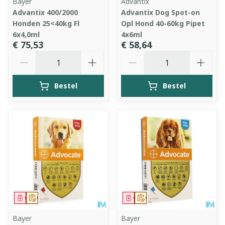
Bayer
Advantix
Advantix 400/2000
Advantix Dog Spot-on
Honden 25<40kg Fl
Opl Hond 40-60kg Pipet
6x4,0ml
4x6ml
€ 75,53
€ 58,64
Aantal
Aantal
Bestel
Bestel
Geneesmiddel
Op voorschrift
Geneesmiddel
Op voorschrift
Bayer
Bayer