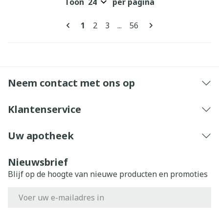
Toon
per pagina
Pagina's
U lees momenteel pagina
Pagina
Pagina
Pagina
1
2
3
...
56
Neem contact met ons op
Klantenservice
Uw apotheek
Nieuwsbrief
Blijf op de hoogte van nieuwe producten en promoties
E-mail adres