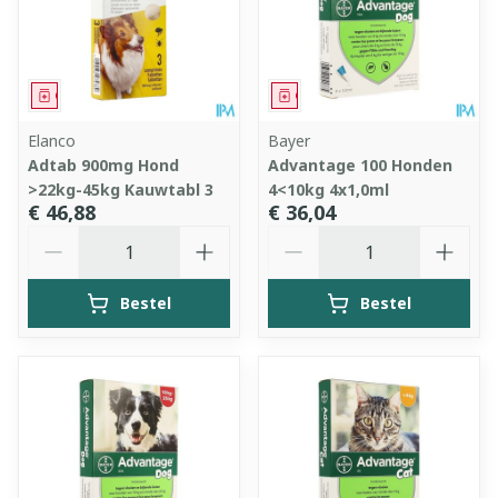
Geneesmiddel
Geneesmiddel
Elanco
Bayer
Adtab 900mg Hond
Advantage 100 Honden
>22kg-45kg Kauwtabl 3
4<10kg 4x1,0ml
€ 46,88
€ 36,04
Aantal
Aantal
Bestel
Bestel