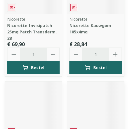
Geneesmiddel
Geneesmiddel
Nicorette
Nicorette
Nicorette Invisipatch
Nicorette Kauwgom
25mg Patch Transderm.
105x4mg
28
€ 69,90
€ 28,84
Aantal
Aantal
Bestel
Bestel