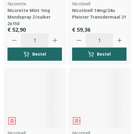
Nicorette
Nicotinell
Nicorette Mint 1mg
Nicotinell 14mg/24u
Mondspray Z/suiker
Pleister Transdermaal 21
2x150
€ 52,90
€ 59,36
Aantal
Aantal
Bestel
Bestel
Geneesmiddel
Geneesmiddel
Nicotinell
Nicotinell