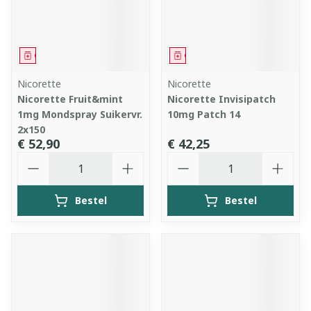
Geneesmiddel
Geneesmiddel
Nicorette
Nicorette
Nicorette Fruit&mint
Nicorette Invisipatch
1mg Mondspray Suikervr.
10mg Patch 14
2x150
€ 52,90
€ 42,25
Aantal
Aantal
Bestel
Bestel