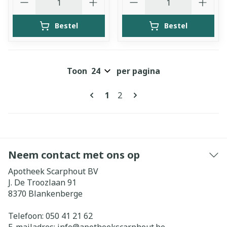
Bestel
Bestel
Toon
per pagina
Pagina's
U lees momenteel pagina
Pagina
1
2
Neem contact met ons op
Apotheek Scarphout BV
J. De Troozlaan 91
8370
Blankenberge
Telefoon:
050 41 21 62