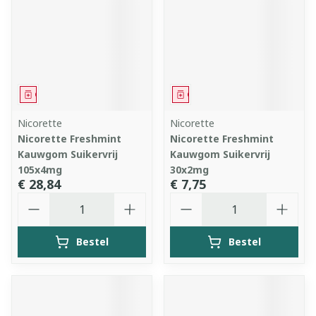
Geneesmiddel
Geneesmiddel
Nicorette
Nicorette
Nicorette Freshmint
Nicorette Freshmint
Kauwgom Suikervrij
Kauwgom Suikervrij
105x4mg
30x2mg
€ 28,84
€ 7,75
Aantal
Aantal
Bestel
Bestel