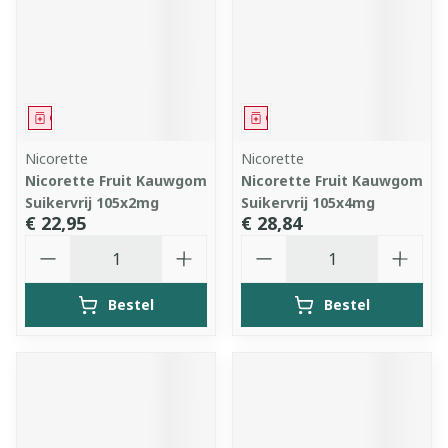
Geneesmiddel
Geneesmiddel
Nicorette
Nicorette
Nicorette Fruit Kauwgom
Nicorette Fruit Kauwgom
Suikervrij 105x2mg
Suikervrij 105x4mg
€ 22,95
€ 28,84
Aantal
Aantal
Bestel
Bestel