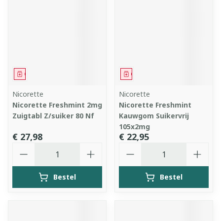
Geneesmiddel
Geneesmiddel
Nicorette
Nicorette
Nicorette Freshmint 2mg
Nicorette Freshmint
Zuigtabl Z/suiker 80 Nf
Kauwgom Suikervrij
105x2mg
€ 27,98
€ 22,95
Aantal
Aantal
Bestel
Bestel