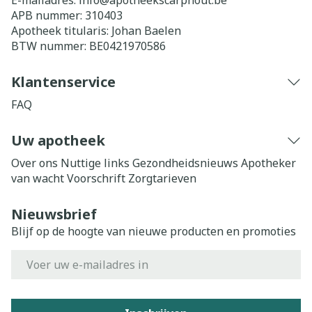
E-mailadres:
info@
apotheekscarphout.be
APB nummer:
310403
Apotheek titularis:
Johan Baelen
BTW nummer:
BE0421970586
Klantenservice
FAQ
Uw apotheek
Over ons
Nuttige links
Gezondheidsnieuws
Apotheker
van wacht
Voorschrift
Zorgtarieven
Nieuwsbrief
Blijf op de hoogte van nieuwe producten en promoties
E-mail adres