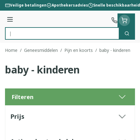
Ga naar de inhoud
Veilige betalingen
Apothekersadvies
Snelle beschikbaarheid
Menu
Zoek
Product, merk, categorie...
Home
/
Geneesmiddelen
/
Pijn en koorts
/
baby - kinderen
baby - kinderen
Filteren
Doorgaan naar productlijst
Prijs
filter