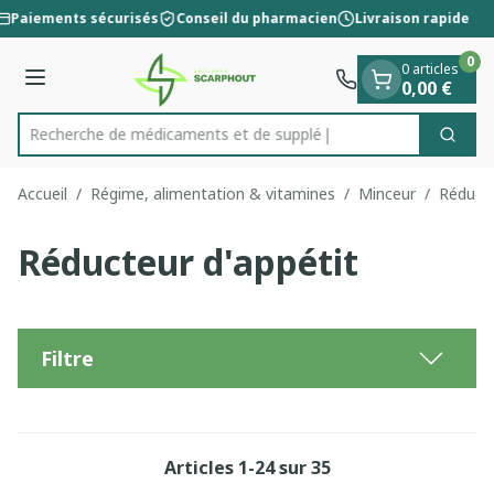
Diapositive 1 de 1
Aller au contenu
Paiements sécurisés
Conseil du pharmacien
Livraison rapide
0
0 articles
Menu
0,00 €
Recherche de médic
Cherc
Rechercher
Accueil
/
Régime, alimentation & vitamines
/
Minceur
/
Réducte
Réducteur d'appétit
Filtre
Articles
1
-
24
sur
35