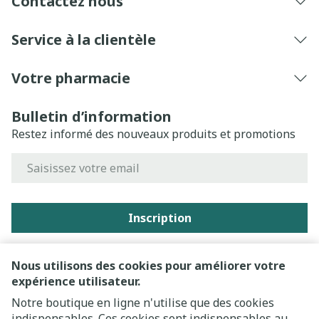
Contactez nous
Service à la clientèle
Votre pharmacie
Bulletin d’information
Restez informé des nouveaux produits et promotions
Adresse mail
Inscription
En cliquant sur s'abonner, vous vous abonnez à notre
newsletter et acceptez notre
politique de confidentialité
.
Nous utilisons des cookies pour améliorer votre
expérience utilisateur.
Notre boutique en ligne n'utilise que des cookies
indispensables. Ces cookies sont indispensables au