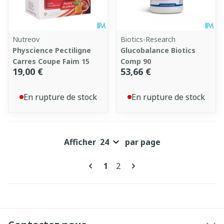
Nutreov
Biotics-Research
Physcience Pectiligne
Glucobalance Biotics
Carres Coupe Faim 15
Comp 90
19,00 €
53,66 €
En rupture de stock
En rupture de stock
Afficher
par page
Pages
Vous lisez actuellement la pa
Page
1
2