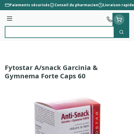
Aller au contenu
Paiements sécurisés
Conseil du pharmacien
Livraison rapide
Menu
Cherc
Rechercher
Fytostar A/snack Garcinia &
Gymnema Forte Caps 60