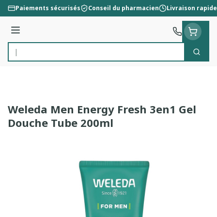
Aller au contenu
Paiements sécurisés
Conseil du pharmacien
Livraison rapide
Menu
Cherc
Rechercher
Weleda Men Energy Fresh 3en1 Gel
Douche Tube 200ml