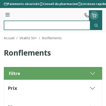
Aller au contenu
Paiements sécurisés
Conseil du pharmacien
Livraison rapide
Menu
Cherc
Rechercher
Accueil
/
Vitalité 50+
/
Ronflements
Ronflements
Filtre
Passer à la liste des produits
Prix
filter