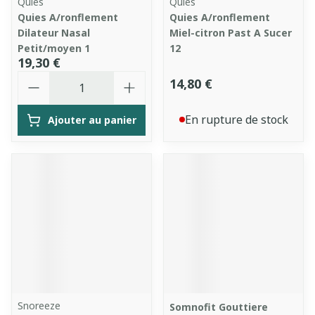
Quies
Quies
Quies A/ronflement
Quies A/ronflement
Dilateur Nasal
Miel-citron Past A Sucer
Petit/moyen 1
12
19,30 €
Quantité
14,80 €
En rupture de stock
Ajouter au panier
Snoreeze
Somnofit Gouttiere