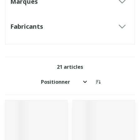
Marques
filter
Fabricants
filter
21
articles
Trier par: