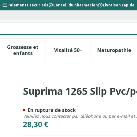
Paiements sécurisés
Conseil du pharmacien
Livraison rapide
Grossesse et
Vitalité 50+
Naturopathie
la catégorie Beauté, soins et hygiène
le sous-menu pour la catégorie Régime, alimentation &
Afficher le sous-menu pour la catégorie Gross
Afficher le sous-menu pour l
Afficher 
enfants
Unisex Blanc T36
Suprima 1265 Slip Pvc/p
En rupture de stock
Veuillez nous contacter par téléphone ou par e-mail et
28,30 €