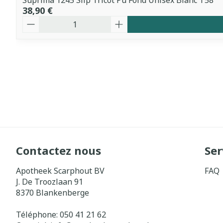
Suprima 1245 Slip Tricot Pu Fond Unisex Blanc T58
38,90 €
Quantité
Contactez nous
Ser
Apotheek Scarphout BV
FAQ
J. De Troozlaan 91
8370
Blankenberge
Téléphone:
050 41 21 62