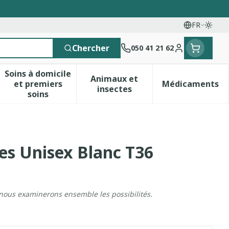
FR
Passe
Langues
Chercher
050 41 21 62
Menu client
Soins à domicile
Animaux et
et premiers
Médicaments
 vitamines
esse et enfants
a catégorie Vitalité 50+
le sous-menu pour la catégorie Naturopathie
Afficher le sous-menu pour la catégorie Soins 
Afficher le sous-menu pour 
Afficher 
insectes
soins
es Unisex Blanc T36
 nous examinerons ensemble les possibilités.