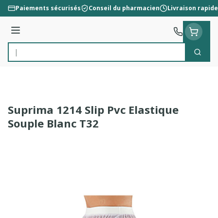
Aller au contenu
Paiements sécurisés
Conseil du pharmacien
Livraison rapide
Menu
Cherc
Rechercher
Suprima 1214 Slip Pvc Elastique
Souple Blanc T32