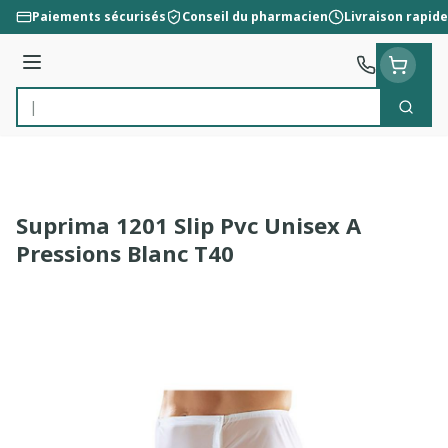
Aller au contenu
Paiements sécurisés
Conseil du pharmacien
Livraison rapide
Menu
Cherc
Rechercher
Suprima 1201 Slip Pvc Unisex A
Pressions Blanc T40