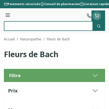
Aller au contenu
Paiements sécurisés
Conseil du pharmacien
Livraison rapide
Menu
Cherc
Rechercher
Accueil
/
Naturopathie
/
Fleurs de Bach
Fleurs de Bach
Filtre
Passer à la liste des produits
Prix
filter