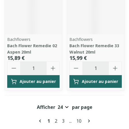
Bachflowers
Bachflowers
Bach Flower Remedie 02
Bach Flower Remedie 33
Aspen 20ml
Walnut 20ml
15,89 €
15,99 €
Quantité
Quantité
Ajouter au panier
Ajouter au panier
Afficher
par page
Pages
Vous lisez actuellement la page
Page
Page
Page
1
2
3
...
10