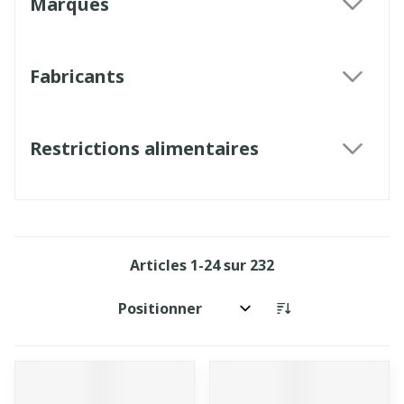
Marques
filter
Fabricants
filter
Restrictions alimentaires
filter
Articles
1
-
24
sur
232
Trier par: