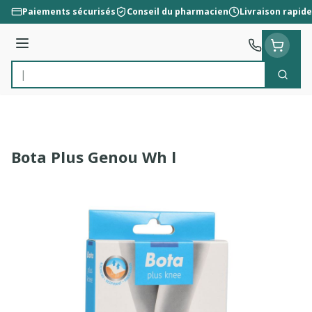
Aller au contenu
Paiements sécurisés
Conseil du pharmacien
Livraison rapide
Menu
Cherc
Rechercher
Bota Plus Genou Wh l