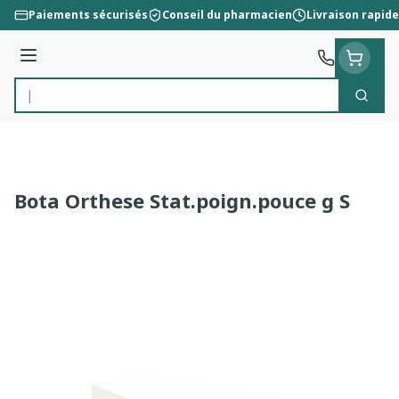
Aller au contenu
Paiements sécurisés
Conseil du pharmacien
Livraison rapide
Menu
Cherc
Rechercher
Bota Orthese Stat.poign.pouce g S