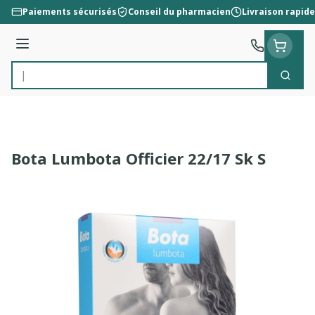
Aller au contenu
Paiements sécurisés
Conseil du pharmacien
Livraison rapide
Menu
Cherc
Rechercher
Bota Lumbota Officier 22/17 Sk S