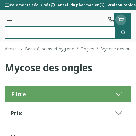
Aller au contenu
Paiements sécurisés
Conseil du pharmacien
Livraison rapide
Menu
Cherc
Rechercher
Accueil
/
Beauté, soins et hygiène
/
Ongles
/
Mycose des ongl
Mycose des ongles
Filtre
Passer à la liste des produits
Prix
filter