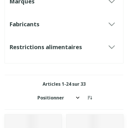
Marques
filter
Fabricants
filter
Restrictions alimentaires
filter
Articles
1
-
24
sur
33
Trier par: