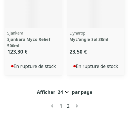
Sjankara
Dynarop
Sjankara Myco Relief
Myc'ongle Sol 30ml
500ml
123,30 €
23,50 €
En rupture de stock
En rupture de stock
Afficher
par page
Pages
Vous lisez actuellement la pa
Page
1
2