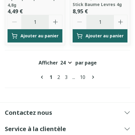
Stick Baume Levres 4g
4,8g
4,49 €
8,95 €
Quantité
Quantité
Ajouter au panier
Ajouter au panier
Afficher
par page
Pages
Vous lisez actuellement la page
Page
Page
Page
1
2
3
...
10
Contactez nous
Service à la clientèle