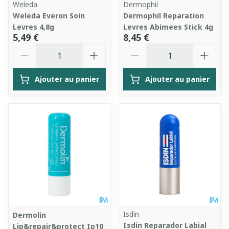
Weleda
Dermophil
Weleda Everon Soin
Dermophil Reparation
Levres 4,8g
Levres Abimees Stick 4g
5,49 €
8,45 €
Quantité
Quantité
Ajouter au panier
Ajouter au panier
Isdin
Dermolin
Isdin Reparador Labial
Lip&repair&protect Ip10