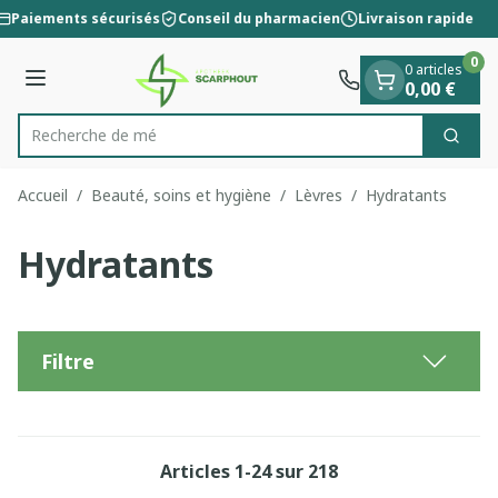
Diapositive 1 de 1
Aller au contenu
Paiements sécurisés
Conseil du pharmacien
Livraison rapide
0
0 articles
Menu
0,00 €
R
Cherc
Rechercher
Accueil
/
Beauté, soins et hygiène
/
Lèvres
/
Hydratants
Hydratants
Filtre
Articles
1
-
24
sur
218