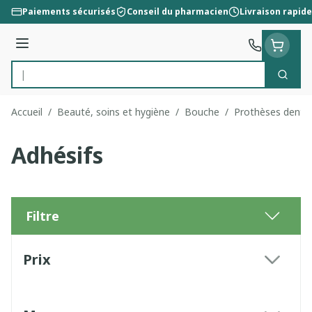
Aller au contenu
Paiements sécurisés
Conseil du pharmacien
Livraison rapide
Menu
Cherc
Rechercher
Accueil
/
Beauté, soins et hygiène
/
Bouche
/
Prothèses dentai
Adhésifs
Filtre
Passer à la liste des produits
Prix
filter