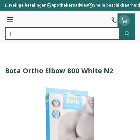
Ga naar de inhoud
Veilige betalingen
Apothekersadvies
Snelle beschikbaarheid
Menu
Zoek
Product, merk, categorie...
Bota Ortho Elbow 800 White N2