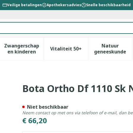
Veilige betalingen
Apothekersadvies
Snelle beschikbaarheid
Zwangerschap
Natuur
Vitaliteit 50+
id, verzorging en hygiëne categorie
enu voor Dieet, voeding en vitamines categorie
Toon submenu voor Zwangerschap en kinderen
Toon submenu voor Vitalitei
Toon sub
en kinderen
geneeskunde
Bota Ortho Df 1110 Sk 
Niet beschikbaar
Neem contact op met ons via telefoon of e-mail, dan b
€ 66,20