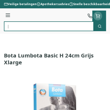
Ga naar de inhoud
Veilige betalingen
Apothekersadvies
Snelle beschikbaarheid
Menu
Zoek
Product, merk, categorie...
Bota Lumbota Basic H 24cm Grijs
Xlarge