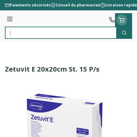
Aller au contenu
Paiements sécurisés
Conseil du pharmacien
Livraison rapide
Menu
Cherc
Rechercher
Zetuvit E 20x20cm St. 15 P/s