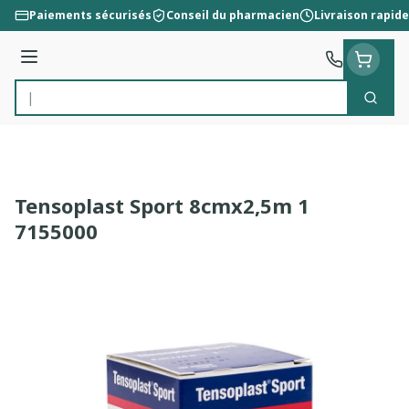
Aller au contenu
Paiements sécurisés
Conseil du pharmacien
Livraison rapide
Menu
Cherc
Rechercher
Tensoplast Sport 8cmx2,5m 1
7155000