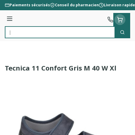
Aller au contenu
Paiements sécurisés
Conseil du pharmacien
Livraison rapide
Menu
Cherc
Rechercher
Tecnica 11 Confort Gris M 40 W Xl