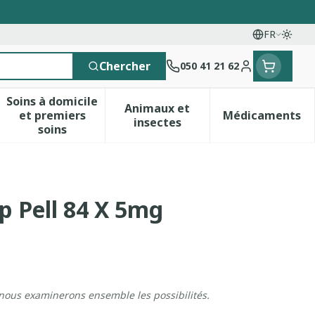
FR
Passe
Langues
Chercher
050 41 21 62
Menu client
Soins à domicile
Animaux et
et premiers
Médicaments
 vitamines
esse et enfants
a catégorie Vitalité 50+
le sous-menu pour la catégorie Naturopathie
Afficher le sous-menu pour la catégorie Soins 
Afficher le sous-menu pour 
Afficher 
insectes
soins
p Pell 84 X 5mg
 nous examinerons ensemble les possibilités.