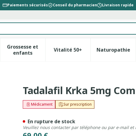
Paiements sécurisés
Conseil du pharmacien
Livraison rapide
Grossesse et
Vitalité 50+
Naturopathie
la catégorie Beauté, soins et hygiène
le sous-menu pour la catégorie Régime, alimentation &
Afficher le sous-menu pour la catégorie Gross
Afficher le sous-menu pour l
Afficher 
enfants
ell 84 X 5mg
Tadalafil Krka 5mg Com
Médicament
Sur prescription
En rupture de stock
Veuillez nous contacter par téléphone ou par e-mail et
69,00 €