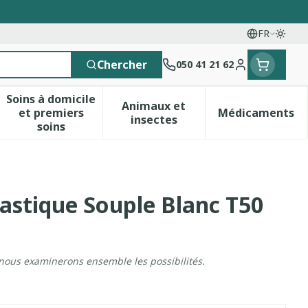
FR
Passe
Langues
Chercher
050 41 21 62
Menu client
Soins à domicile
Animaux et
et premiers
Médicaments
 vitamines
esse et enfants
a catégorie Vitalité 50+
le sous-menu pour la catégorie Naturopathie
Afficher le sous-menu pour la catégorie Soins 
Afficher le sous-menu pour 
Afficher 
insectes
soins
lastique Souple Blanc T50
 nous examinerons ensemble les possibilités.