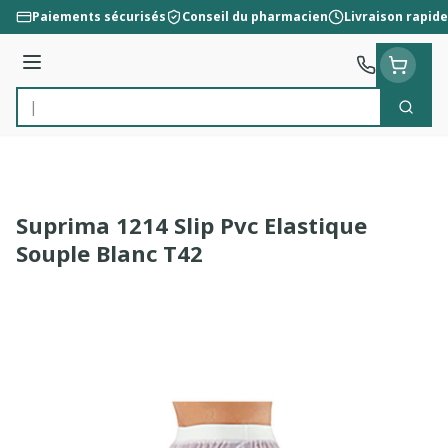
Aller au contenu
Paiements sécurisés
Conseil du pharmacien
Livraison rapide
Menu
Cherc
Rechercher
Suprima 1214 Slip Pvc Elastique
Souple Blanc T42