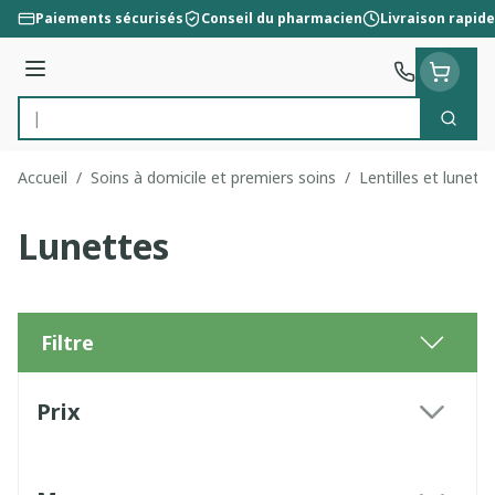
Aller au contenu
Paiements sécurisés
Conseil du pharmacien
Livraison rapide
Menu
Cherc
Rechercher
Accueil
/
Soins à domicile et premiers soins
/
Lentilles et lunett
Lunettes
Filtre
Passer à la liste des produits
Prix
filter