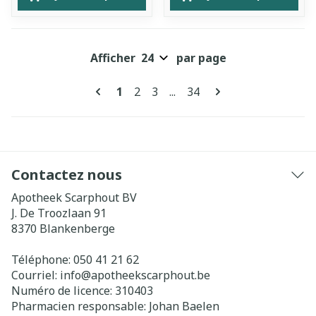
Afficher
par page
Pages
Vous lisez actuellement la page
Page
Page
Page
1
2
3
...
34
Contactez nous
Apotheek Scarphout BV
J. De Troozlaan 91
8370
Blankenberge
Téléphone:
050 41 21 62
Courriel:
info@
apotheekscarphout.be
Numéro de licence:
310403
Pharmacien responsable:
Johan Baelen