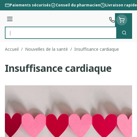
Aller au contenu
Paiements sécurisés
Conseil du pharmacien
Livraison rapide
Menu
Cherc
Rechercher
Accueil
/
Nouvelles de la santé
/
Insuffisance cardiaque
Insuffisance cardiaque