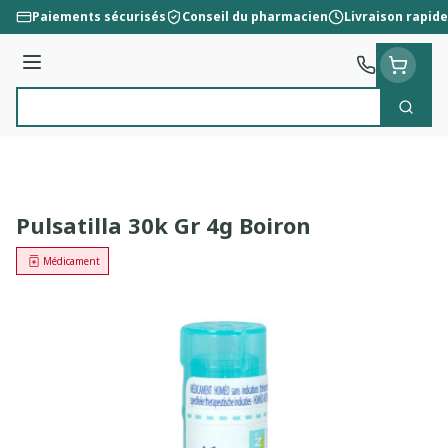
Aller au contenu
Paiements sécurisés
Conseil du pharmacien
Livraison rapide
Menu
Cherc
Rechercher
Pulsatilla 30k Gr 4g Boiron
Médicament