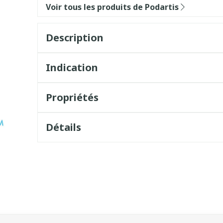
Voir tous les produits de Podartis
Description
Indication
Propriétés
Détails
sel à l'aide de la touche de tabulation. Vous pouvez sauter l
vigation en carrousel