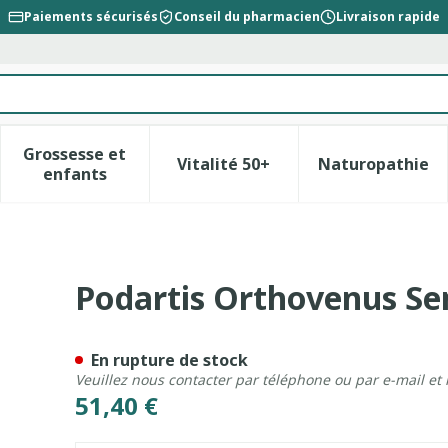
Paiements sécurisés
Conseil du pharmacien
Livraison rapide
Grossesse et
Vitalité 50+
Naturopathie
la catégorie Beauté, soins et hygiène
le sous-menu pour la catégorie Régime, alimentation &
Afficher le sous-menu pour la catégorie Gross
Afficher le sous-menu pour l
Afficher 
enfants
lle Homme Beige 44
Podartis Orthovenus S
En rupture de stock
Veuillez nous contacter par téléphone ou par e-mail et
51,40 €