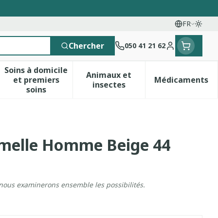
FR
Passe
Langues
Chercher
050 41 21 62
Menu client
Soins à domicile
Animaux et
et premiers
Médicaments
 vitamines
esse et enfants
a catégorie Vitalité 50+
le sous-menu pour la catégorie Naturopathie
Afficher le sous-menu pour la catégorie Soins 
Afficher le sous-menu pour 
Afficher 
insectes
soins
emelle Homme Beige 44
 nous examinerons ensemble les possibilités.