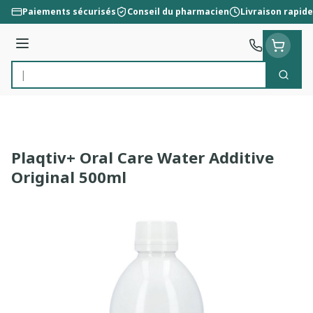
Aller au contenu
Paiements sécurisés
Conseil du pharmacien
Livraison rapide
Menu
Cherc
Rechercher
Plaqtiv+ Oral Care Water Additive
Original 500ml