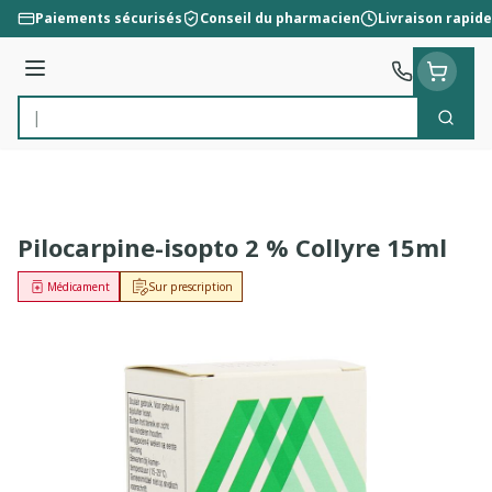
Aller au contenu
Paiements sécurisés
Conseil du pharmacien
Livraison rapide
Menu
Cherc
Rechercher
Pilocarpine-isopto 2 % Collyre 15ml
Médicament
Sur prescription