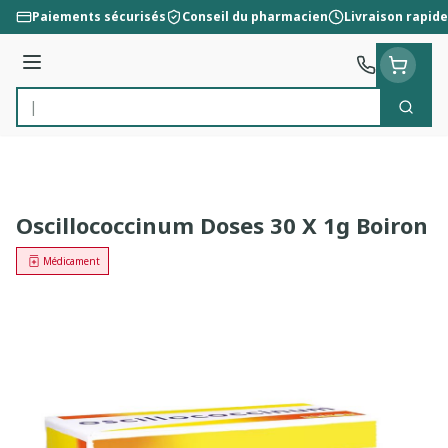
Aller au contenu
Paiements sécurisés
Conseil du pharmacien
Livraison rapide
Menu
Cherc
Rechercher
Oscillococcinum Doses 30 X 1g Boiron
Médicament