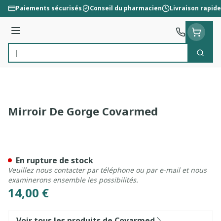
Aller au contenu
Paiements sécurisés
Conseil du pharmacien
Livraison rapide
Menu
Cherc
Rechercher
Mirroir De Gorge Covarmed
Mirroir De Gorge Covarmed
En rupture de stock
Veuillez nous contacter par téléphone ou par e-mail et nous
examinerons ensemble les possibilités.
14,00 €
Voir tous les produits de Covarmed