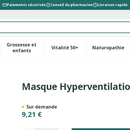
Paiements sécurisés
Conseil du pharmacien
Livraison rapide
Grossesse et
Vitalité 50+
Naturopathie
la catégorie Beauté, soins et hygiène
le sous-menu pour la catégorie Régime, alimentation &
Afficher le sous-menu pour la catégorie Gross
Afficher le sous-menu pour l
Afficher 
enfants
Avec Sac
Masque Hyperventilatio
Sur demande
9,21 €