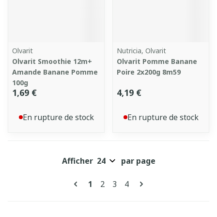
Olvarit
Nutricia, Olvarit
Olvarit Smoothie 12m+
Olvarit Pomme Banane
Amande Banane Pomme
Poire 2x200g 8m59
100g
1,69 €
4,19 €
En rupture de stock
En rupture de stock
Afficher
par page
Pages
Vous lisez actuellement la page
Page
Page
Page
1
2
3
4