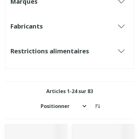
Marques
filter
Fabricants
filter
Restrictions alimentaires
filter
Articles
1
-
24
sur
83
Trier par: