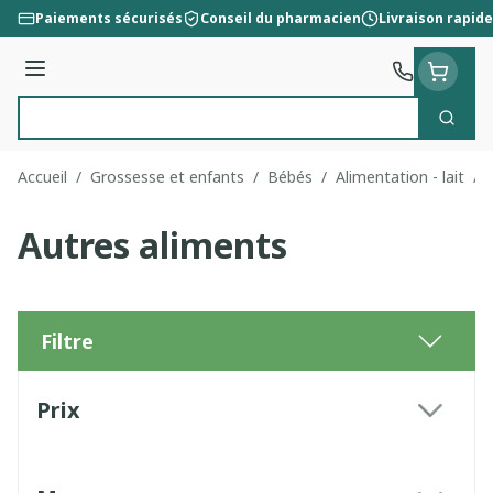
Aller au contenu
Paiements sécurisés
Conseil du pharmacien
Livraison rapide
Menu
Cherc
Rechercher
Accueil
/
Grossesse et enfants
/
Bébés
/
Alimentation - lait
/
Autres aliments
Filtre
Passer à la liste des produits
Prix
filter