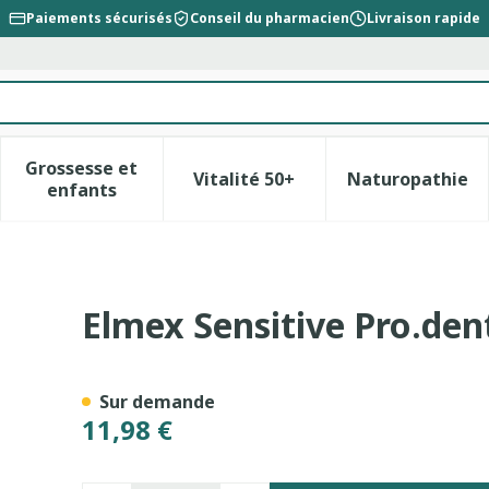
Paiements sécurisés
Conseil du pharmacien
Livraison rapide
Grossesse et
Vitalité 50+
Naturopathie
la catégorie Beauté, soins et hygiène
le sous-menu pour la catégorie Régime, alimentation &
Afficher le sous-menu pour la catégorie Gross
Afficher le sous-menu pour l
Afficher 
enfants
rice Blanch.2x75ml Nf
Elmex Sensitive Pro.den
Sur demande
11,98 €