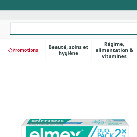
Aller au contenu
Rechercher
Régime,
Beauté, soins et
alimentation &
Promotions
Afficher le sous-menu pour 
Afficher 
hygiène
vitamines
Elmex Sensitive Pro.dentif