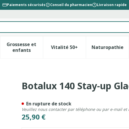
Paiements sécurisés
Conseil du pharmacien
Livraison rapide
Grossesse et
Vitalité 50+
Naturopathie
la catégorie Beauté, soins et hygiène
le sous-menu pour la catégorie Régime, alimentation &
Afficher le sous-menu pour la catégorie Gross
Afficher le sous-menu pour l
Afficher 
enfants
 N3
Botalux 140 Stay-up Gl
En rupture de stock
Veuillez nous contacter par téléphone ou par e-mail et
25,90 €