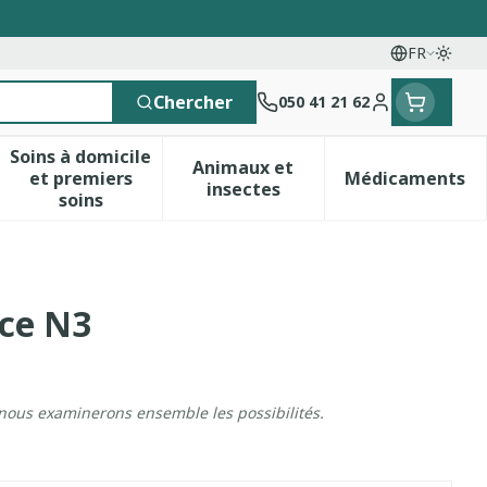
FR
Passe
Langues
Chercher
050 41 21 62
Menu client
Soins à domicile
Animaux et
et premiers
Médicaments
 vitamines
esse et enfants
a catégorie Vitalité 50+
le sous-menu pour la catégorie Naturopathie
Afficher le sous-menu pour la catégorie Soins 
Afficher le sous-menu pour 
Afficher 
insectes
soins
ace N3
 nous examinerons ensemble les possibilités.