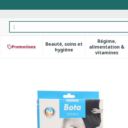
Aller au contenu
Rechercher
Régime,
Beauté, soins et
alimentation &
Promotions
Afficher le sous-menu pour 
Afficher 
hygiène
vitamines
Botalux 140 Stay-up Glace