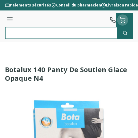
Aller au contenu
Paiements sécurisés
Conseil du pharmacien
Livraison rapide
Menu
Cherc
Rechercher
Botalux 140 Panty De Soutien Glace
Opaque N4