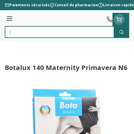
Aller au contenu
Paiements sécurisés
Conseil du pharmacien
Livraison rapide
Menu
Cherc
Rechercher
Botalux 140 Maternity Primavera N6