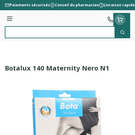
Aller au contenu
Paiements sécurisés
Conseil du pharmacien
Livraison rapide
Menu
Cherc
Rechercher
Botalux 140 Maternity Nero N1