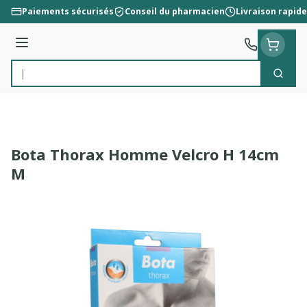
Aller au contenu
Paiements sécurisés
Conseil du pharmacien
Livraison rapide
Menu
Cherc
Rechercher
Bota Thorax Homme Velcro H 14cm
M