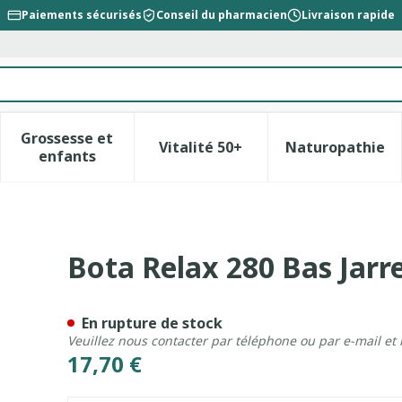
Paiements sécurisés
Conseil du pharmacien
Livraison rapide
Grossesse et
Vitalité 50+
Naturopathie
la catégorie Beauté, soins et hygiène
le sous-menu pour la catégorie Régime, alimentation &
Afficher le sous-menu pour la catégorie Gross
Afficher le sous-menu pour l
Afficher 
enfants
ris N2 2
Bota Relax 280 Bas Jarre
En rupture de stock
Veuillez nous contacter par téléphone ou par e-mail et
17,70 €