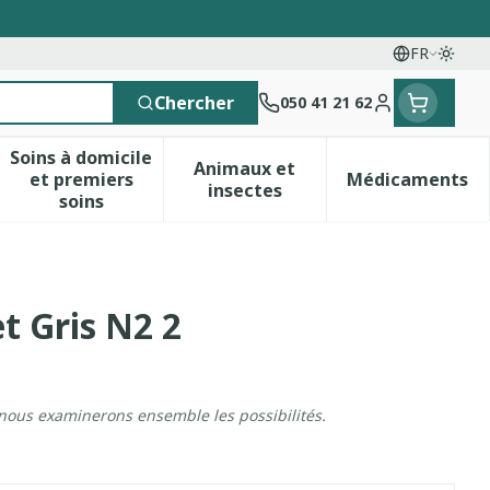
FR
Passe
Langues
Chercher
050 41 21 62
Menu client
Soins à domicile
Animaux et
et premiers
Médicaments
 vitamines
esse et enfants
a catégorie Vitalité 50+
le sous-menu pour la catégorie Naturopathie
Afficher le sous-menu pour la catégorie Soins 
Afficher le sous-menu pour 
Afficher 
insectes
soins
t Gris N2 2
 nous examinerons ensemble les possibilités.