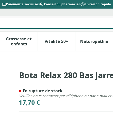
Paiements sécurisés
Conseil du pharmacien
Livraison rapide
Grossesse et
Vitalité 50+
Naturopathie
la catégorie Beauté, soins et hygiène
le sous-menu pour la catégorie Régime, alimentation &
Afficher le sous-menu pour la catégorie Gross
Afficher le sous-menu pour l
Afficher 
enfants
Bordx N1
Bota Relax 280 Bas Jarr
En rupture de stock
Veuillez nous contacter par téléphone ou par e-mail et
17,70 €