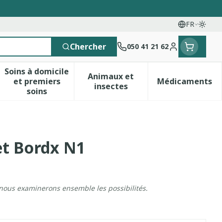
FR
Passe
Langues
Chercher
050 41 21 62
Menu client
Soins à domicile
Animaux et
et premiers
Médicaments
 vitamines
esse et enfants
a catégorie Vitalité 50+
le sous-menu pour la catégorie Naturopathie
Afficher le sous-menu pour la catégorie Soins 
Afficher le sous-menu pour 
Afficher 
insectes
soins
et Bordx N1
 nous examinerons ensemble les possibilités.