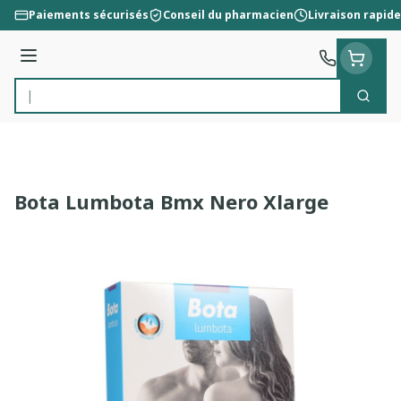
Aller au contenu
Paiements sécurisés
Conseil du pharmacien
Livraison rapide
Menu
Cherc
Rechercher
Bota Lumbota Bmx Nero Xlarge