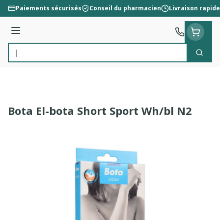
Aller au contenu
Paiements sécurisés
Conseil du pharmacien
Livraison rapide
Menu
Cherc
Rechercher
Bota El-bota Short Sport Wh/bl N2